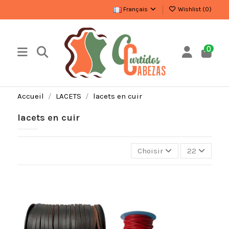
Français
Wishlist (
0
)
0
Accueil
LACETS
lacets en cuir
lacets en cuir
Choisir
22