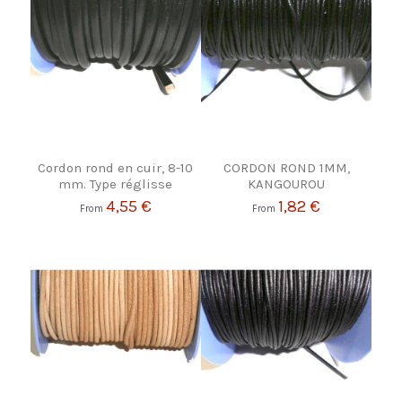
Cordon rond en cuir, 8-10
CORDON ROND 1MM,
mm. Type réglisse
KANGOUROU
4,55 €
1,82 €
From
From