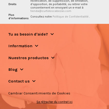
rectification, de suppression, de limitation,
Droits
d’opposition, de portabilité, ou retirer votre
consentement en envoyant un e-mail à
tienda@curtidoscabezas.com
Plus
Consultez notre
Politique de Confidentialité
.
d’informations
Tu as besoin d'aide?
Information
Nuestros productos
Blog
Contact us
Cambiar Consentimiento de Cookies
Se rétracter du contrat ici