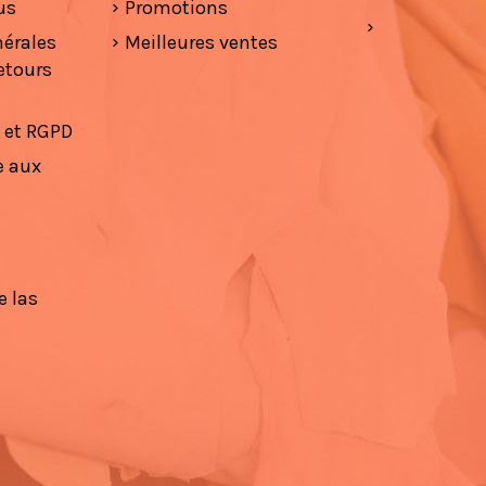
us
Promotions
nérales
Meilleures ventes
etours
é et RGPD
e aux
e las