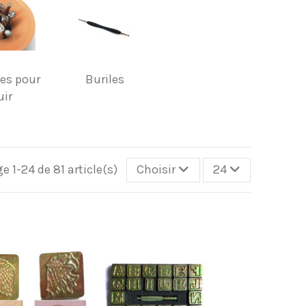
es pour
Buriles
uir
e 1-24 de 81 article(s)
Choisir
24