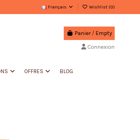
Français
Wishlist (
0
)
Panier
/
Empty
Connexion
ONS
OFFRES
BLOG