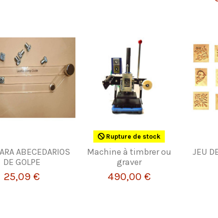
Rupture de stock
PARA ABECEDARIOS
Machine à timbrer ou
JEU D
DE GOLPE
graver
25,09 €
490,00 €