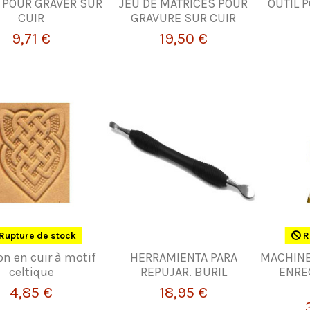
 POUR GRAVER SUR
JEU DE MATRICES POUR
OUTIL 
CUIR
GRAVURE SUR CUIR
9,71 €
19,50 €
Rupture de stock
R
n en cuir à motif
HERRAMIENTA PARA
MACHINE
celtique
REPUJAR. BURIL
ENRE
4,85 €
18,95 €