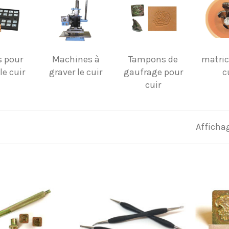
s pour
Machines à
Tampons de
matric
le cuir
graver le cuir
gaufrage pour
c
cuir
Affichag