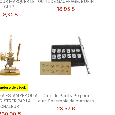
POUR MARQUER LE
OUTIL DE GAUFRAGE. BURIN
CUIR.
18,95 €
19,95 €
upture de stock
 A ESTAMPER OU A
Outil de gaufrage pour
GISTRER PAR LA
cuir. Ensemble de matrices
CHALEUR
23,57 €
330,00 €