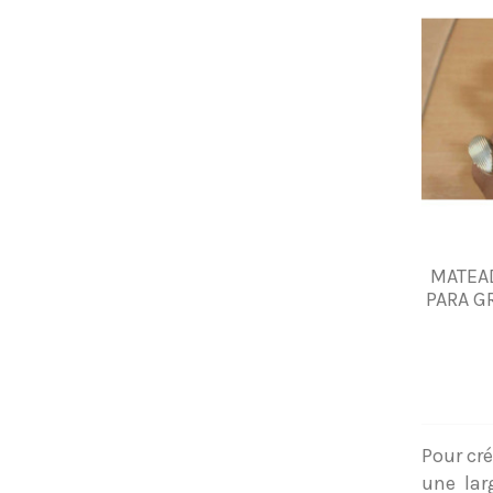
MATEA
PARA G
Pour cré
une lar