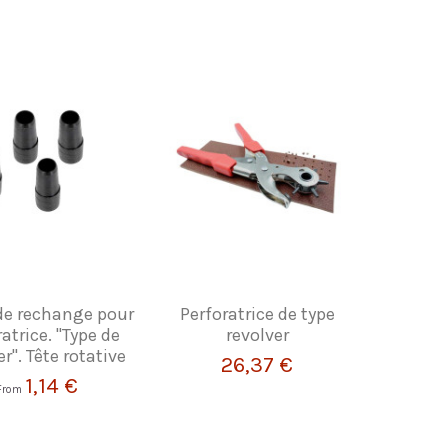
de rechange pour
Perforatrice de type
atrice. "Type de
revolver
er". Tête rotative
26,37 €
1,14 €
From