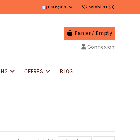
Français
Wishlist (
0
)
Panier
/
Empty
Connexion
ONS
OFFRES
BLOG