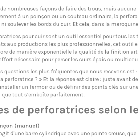
e de nombreuses façons de faire des trous, mais aucune n
rement à un poinçon ou un couteau ordinaire, la perfora
 ni soulever les bords du cuir. Et cela, dans la maroquineri
oratrices pour cuir sont un outil essentiel pour tous les 
s aux productions les plus professionnelles, cet outil es
ore de manière exponentielle la qualité de la finition art
’effort nécessaire pour percer les cuirs épais ou multico
es questions les plus fréquentes que nous recevons est 
 la perforatrice ? » Et la réponse est claire : juste avant
'installer un fermoir ou de définir des points clés sur une
t que tout s’emboîte parfaitement.
es de perforatrices selon le
inçon (manuel)
s'agit d'une barre cylindrique avec une pointe creuse, qu