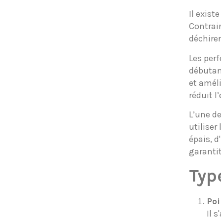
Il exist
Contrai
déchirer
Les perf
débutant
et améli
réduit l
L’une d
utiliser
épais, d
garanti
Typ
Po
Il 