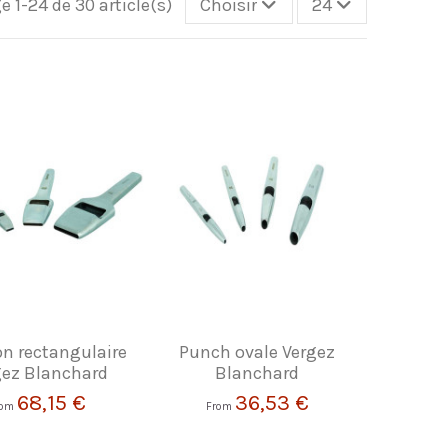
e 1-24 de 30 article(s)
Choisir
24
n rectangulaire
Punch ovale Vergez
gez Blanchard
Blanchard
68,15 €
36,53 €
rom
From