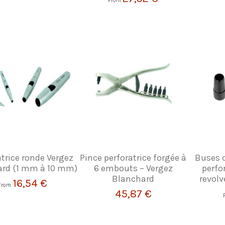
From
atrice ronde Vergez
Pince perforatrice forgée à
Buses 
rd (1 mm à 10 mm)
6 embouts – Vergez
perfor
Blanchard
revolv
16,54 €
From
45,87 €