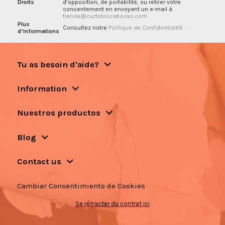
Droits
d’opposition, de portabilité, ou retirer votre
consentement en envoyant un e-mail à
tienda@curtidoscabezas.com
Plus
Consultez notre
Politique de Confidentialité
.
d’informations
Tu as besoin d'aide?
Information
Nuestros productos
Blog
Contact us
Cambiar Consentimiento de Cookies
Se rétracter du contrat ici