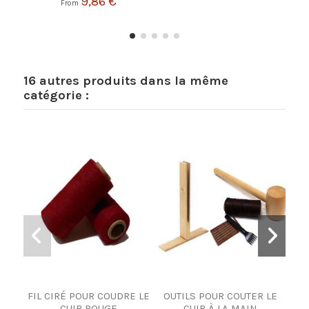
9,86 €
From
16 autres produits dans la même
catégorie :
FIL CIRÉ POUR COUDRE LE
OUTILS POUR COUTER LE
FIL
CUIR ROUGE
CUIR À LA MAIN