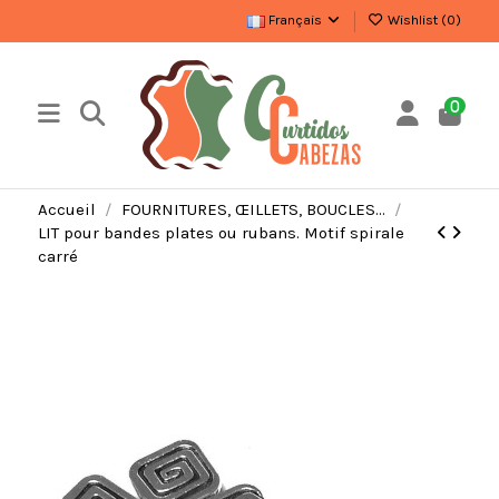
Français
Wishlist (
0
)
0
Accueil
FOURNITURES, ŒILLETS, BOUCLES…
LIT pour bandes plates ou rubans. Motif spirale
carré