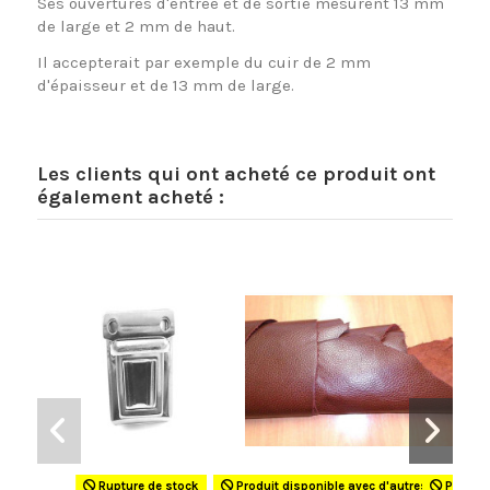
Ses ouvertures d'entrée et de sortie mesurent 13 mm
de large et 2 mm de haut.
Il accepterait par exemple du cuir de 2 mm
d'épaisseur et de 13 mm de large.
Les clients qui ont acheté ce produit ont
également acheté :
Rupture de stock
Produit disponible avec d'autres options
Produit