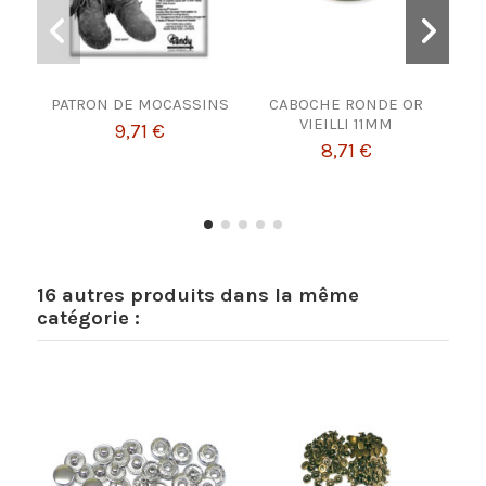
PATRON DE MOCASSINS
CABOCHE RONDE OR
VIEILLI 11MM
9,71 €
1,1
8,71 €
16 autres produits dans la même
catégorie :