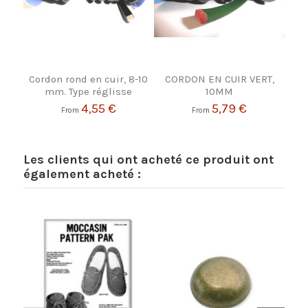
Cordon rond en cuir, 8-10
CORDON EN CUIR VERT,
mm. Type réglisse
10MM
4,55 €
5,79 €
From
From
Les clients qui ont acheté ce produit ont
également acheté :
-2