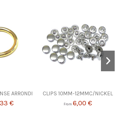
NSE ARRONDI
CLIPS 10MM-12MMC/NICKEL
BOUCLES
,33 €
6,00 €
From