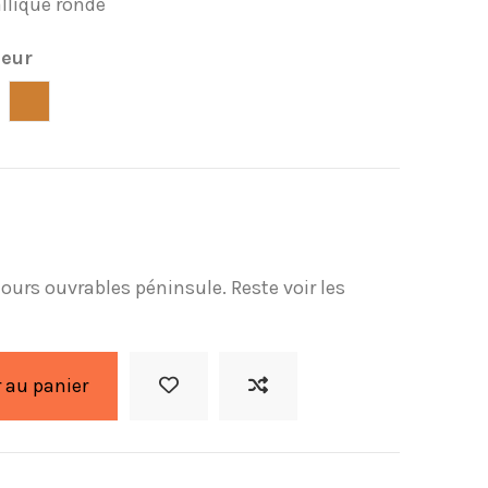
llique ronde
leur
quel
Bronce
 jours ouvrables péninsule. Reste voir les
 au panier