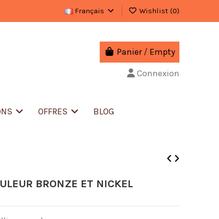
Français
Wishlist (
0
)
Panier
/
Empty
Connexion
ONS
OFFRES
BLOG
ULEUR BRONZE ET NICKEL