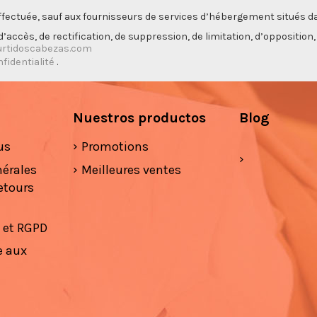
ectuée, sauf aux fournisseurs de services d’hébergement situés da
’accès, de rectification, de suppression, de limitation, d’opposition
rtidoscabezas.com
nfidentialité
.
Nuestros productos
Blog
us
Promotions
nérales
Meilleures ventes
etours
é et RGPD
e aux