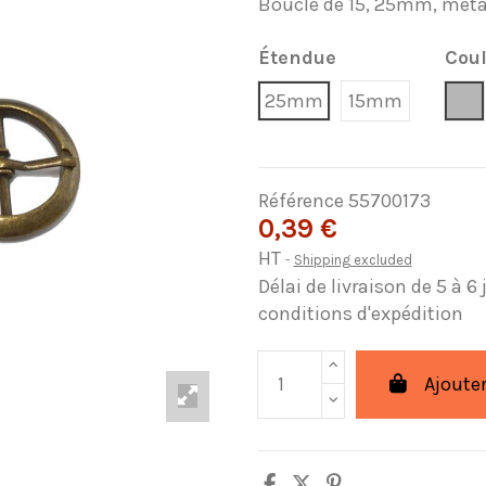
Boucle de 15, 25mm, méta
Étendue
Cou
Ní
25mm
15mm
Référence
55700173
0,39 €
HT
Shipping excluded
Délai de livraison de 5 à 6
conditions d'expédition
Ajouter