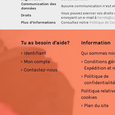
Communication des
Aucune communication n’est eff
données
Vous pouvez exercer vos droits d
Droits
envoyant un e-mail à
tienda@cu
Plus d’informations
Consultez notre
Politique de Co
Tu as besoin d'aide?
Information
Identifiant
Qui sommes no
Mon compte
Conditions gé
Expédition et r
Contactez-nous
Politique de
confidentialit
Politique relativ
cookies
Plan du site