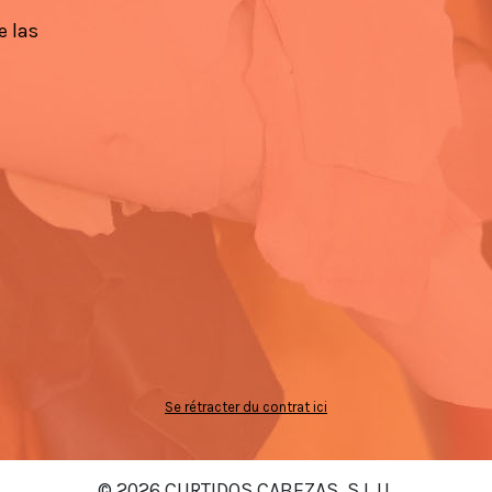
e las
Se rétracter du contrat ici
© 2026 CURTIDOS CABEZAS, S.L.U.