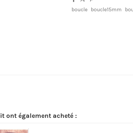
boucle
boucle15mm
bou
it ont également acheté :