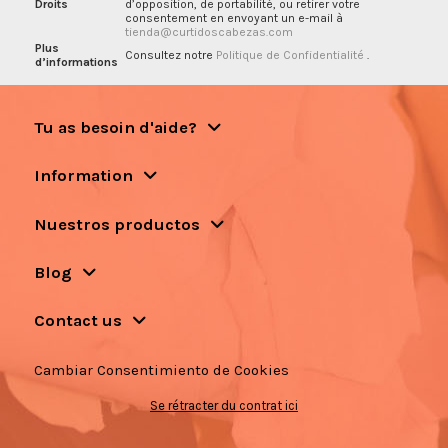
Droits
d’opposition, de portabilité, ou retirer votre
consentement en envoyant un e-mail à
tienda@curtidoscabezas.com
Plus
Consultez notre
Politique de Confidentialité
.
d’informations
Tu as besoin d'aide?
Information
Nuestros productos
Blog
Contact us
Cambiar Consentimiento de Cookies
Se rétracter du contrat ici