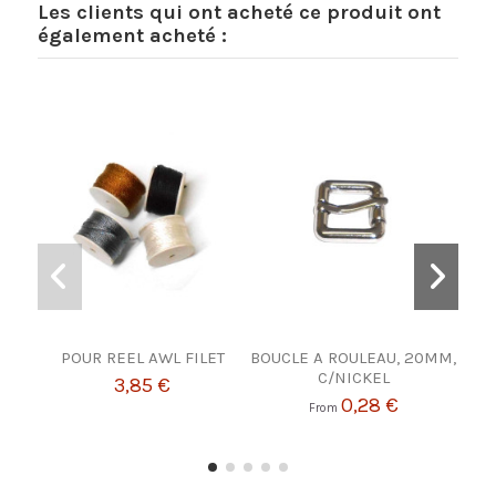
Les clients qui ont acheté ce produit ont
également acheté :
POUR REEL AWL FILET
BOUCLE A ROULEAU, 20MM,
BOU
C/NICKEL
3,85 €
0,28 €
From