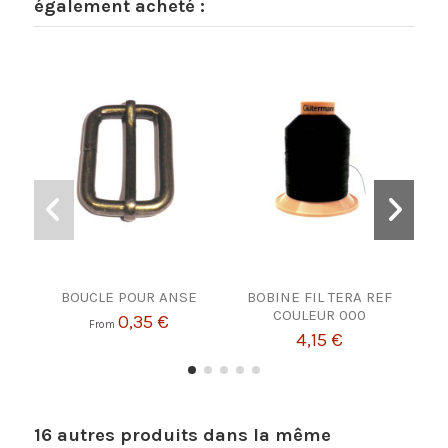
également acheté :
BOUCLE POUR ANSE
BOBINE FIL TERA REF
WAT
COULEUR 000
0,35 €
From
4,15 €
16 autres produits dans la même