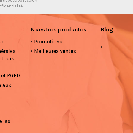
rtidoscabezas.com
nfidentialité
.
Nuestros productos
Blog
us
Promotions
nérales
Meilleures ventes
etours
é et RGPD
e aux
e las