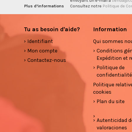
envoyant un e-mail à
tienda@cu
Plus d’informations
Consultez notre
Politique de Co
Tu as besoin d'aide?
Information
Identifiant
Qui sommes no
Mon compte
Conditions gé
Expédition et r
Contactez-nous
Politique de
confidentialit
Politique relativ
cookies
Plan du site
Autenticidad d
valoraciones