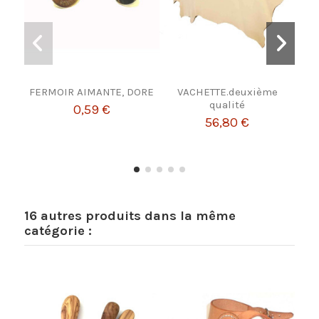
FERMOIR AIMANTE, DORE
VACHETTE.deuxième
Poin
qualité
po
0,59 €
56,80 €
16 autres produits dans la même
catégorie :