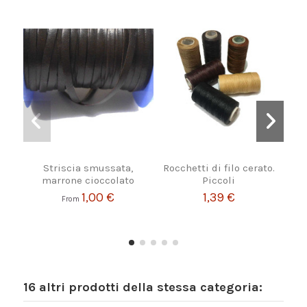
Striscia smussata,
Rocchetti di filo cerato.
Cord
marrone cioccolato
Piccoli
ner
al 
1,00 €
1,39 €
From
16 altri prodotti della stessa categoria: