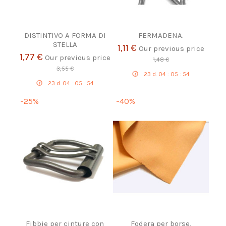
DISTINTIVO A FORMA DI
FERMADENA.
STELLA
1,11 €
Our previous price
1,77 €
Our previous price
1,48 €
3,55 €
23
d.
04
:
05
:
54
23
d.
04
:
05
:
54
-25%
-40%
Fibbie per cinture con
Fodera per borse,