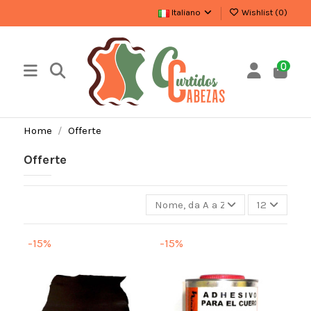
Italiano
Wishlist (
0
)
0
Home
Offerte
Offerte
Nome, da A a Z
12
-15%
-15%