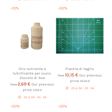
-10%
-30%
Olio nutriente e
Piastra di taglio
lubrificante per cuoio.
10,15 €
Our previous
From
Zoccolo di bue
price
14,50 €
2,69 €
Our previous
From
23
d.
04
:
05
:
54
price
2,99 €
23
d.
04
:
05
:
54
-30%
-35%