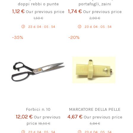
doppi rebbi o punte
portafogli, zaini
1,12 €
1,74 €
Our previous price
Our previous price
1,50 €
2,90 €
23
d.
04
:
05
:
54
23
d.
04
:
05
:
54
-35%
-20%
Forbici n. 10
MARCATORE DELLA PELLE
12,02 €
4,67 €
Our previous
Our previous price
price
18,50 €
5,84 €
23
d.
04
:
05
:
54
23
d.
04
:
05
:
54