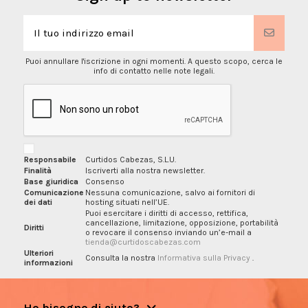
Puoi annullare l'iscrizione in ogni momenti. A questo scopo, cerca le
info di contatto nelle note legali.
Responsabile
Curtidos Cabezas, S.L.U.
Finalità
Iscriverti alla nostra newsletter.
Base giuridica
Consenso
Comunicazione
Nessuna comunicazione, salvo ai fornitori di
dei dati
hosting situati nell’UE.
Puoi esercitare i diritti di accesso, rettifica,
cancellazione, limitazione, opposizione, portabilità
Diritti
o revocare il consenso inviando un’e-mail a
tienda@curtidoscabezas.com
Ulteriori
Consulta la nostra
Informativa sulla Privacy
.
informazioni
Ho bisogno di aiuto?