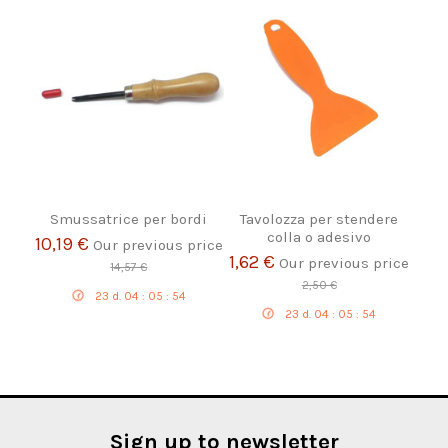
Smussatrice per bordi
Tavolozza per stendere
colla o adesivo
10,19 €
Our previous price
1,62 €
Our previous price
14,57 €
2,50 €
23
d.
04
:
05
:
54
23
d.
04
:
05
:
54
Sign up to newsletter