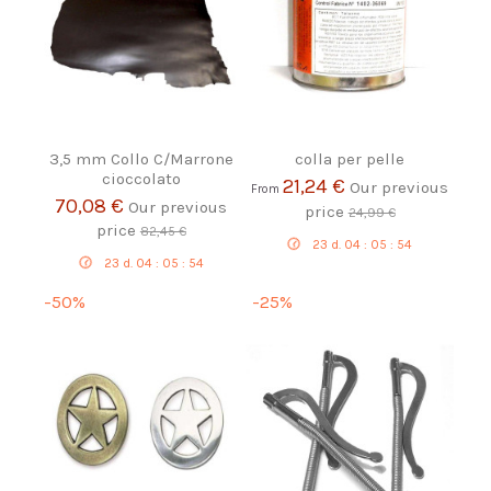
3,5 mm Collo C/Marrone
colla per pelle
cioccolato
21,24 €
Our previous
From
70,08 €
Our previous
price
24,99 €
price
82,45 €
23
d.
04
:
05
:
53
23
d.
04
:
05
:
53
-50%
-25%