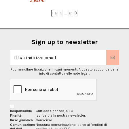
3,80 €
1
2
3
…
21
Sign up to newsletter
Puoi annullare l'iscrizione in ogni momenti. A questo scopo, cerca le
info di contatto nelle note legali.
Responsabile
Curtidos Cabezas, S.L.U.
Finalità
Iscriverti alla nostra newsletter.
Base giuridica
Consenso
Comunicazione
Nessuna comunicazione, salvo ai fornitori di
dei dati
hosting situati nell’UE.