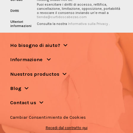
Puoi esercitare i diritti di accesso, rettifica,
cancellazione, limitazione, opposizione, portabilità
Diritti
o revocare il consenso inviando un’e-mail a
tienda@curtidoscabezas.com
Ulteriori
Consulta la nostra
Informativa sulla Privacy
.
informazioni
Ho bisogno di aiuto?
Informazione
Nuestros productos
Blog
Contact us
Cambiar Consentimiento de Cookies
Recedi dal contratto qui