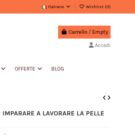
Italiano
Wishlist (
0
)
Carrello
/
Empty
Accedi
S
OFFERTE
BLOG
R IMPARARE A LAVORARE LA PELLE