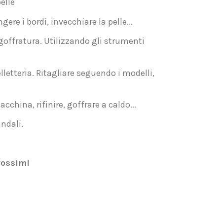
elle
ere i bordi, invecchiare la pelle...
goffratura. Utilizzando gli strumenti
lletteria. Ritagliare seguendo i modelli,
china, rifinire, goffrare a caldo...
ndali.
rossimi