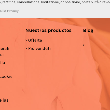
so, rettifica, cancellazione, limitazione, opposizione, portabilità o re
ulla Privacy
.
Nuestros productos
Blog
Offerte
erali
Più venduti
si
lla
 cookie
e las