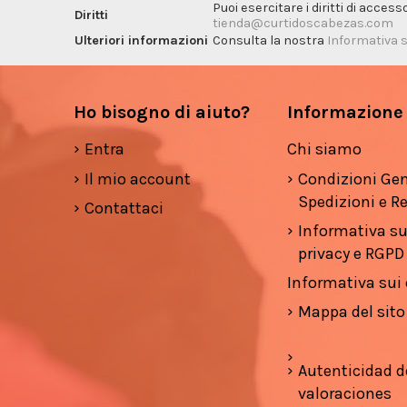
Puoi esercitare i diritti di acces
Diritti
tienda@curtidoscabezas.com
Ulteriori informazioni
Consulta la nostra
Informativa s
Ho bisogno di aiuto?
Informazione
Entra
Chi siamo
Il mio account
Condizioni Gen
Spedizioni e Re
Contattaci
Informativa su
privacy e RGPD
Informativa sui
Mappa del sito
Autenticidad d
valoraciones