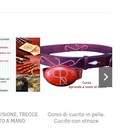
CISIONE, TRECCE
Corso di cucito in pelle.
CORSI
TO A MANO
Cucito con strisce
LAVO