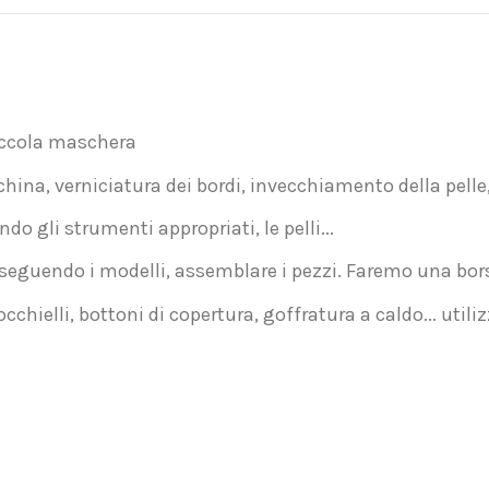
iccola maschera
na, verniciatura dei bordi, invecchiamento della pelle, a
do gli strumenti appropriati, le pelli...
re seguendo i modelli, assemblare i pezzi. Faremo una bo
chielli, bottoni di copertura, goffratura a caldo... util