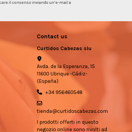
vocare il consenso inviando un’e-mail a
Contact us
Curtidos Cabezas slu
Avda. de la Esperanza, 15
11600 Ubrique -Cádiz-
(España)
+34 956460548
tienda@curtidoscabezas.com
I prodotti offerti in questo
negozio online sono rivolti ad