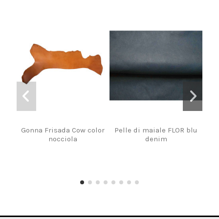
Gonna Frisada Cow color
Pelle di maiale FLOR blu
P
nocciola
denim