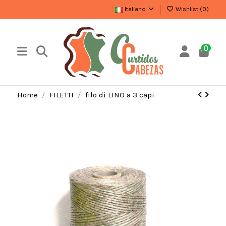
Italiano
Wishlist (
0
)
0
Home
FILETTI
filo di LINO a 3 capi