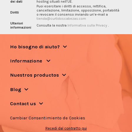
dei dati
hosting situati nell’UE.
Puoi esercitare i diritti di accesso, rettifica,
cancellazione, limitazione, opposizione, portabilità
Diritti
o revocare il consenso inviando un’e-mail a
tienda@curtidoscabezas.com
Ulteriori
Consulta la nostra
Informativa sulla Privacy
.
informazioni
Ho bisogno di aiuto?
Informazione
Nuestros productos
Blog
Contact us
Cambiar Consentimiento de Cookies
Recedi dal contratto qui