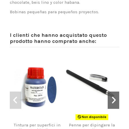
chocolate, beis lino y color habana.
Bobinas pequeñas para pequeños proyectos.
I clienti che hanno acquistato questo
prodotto hanno comprato anche:
Non disponibile
Tintura per superfici in
Penne per dipingere la
Vern