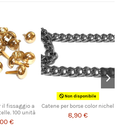
Non disponibile
il fissaggio a
Catene per borse color nichel
Fibbie p
telle. 100 unità
8,90 €
,00 €