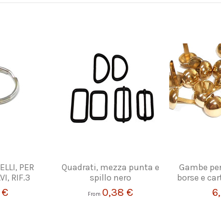
ELLI, PER
Quadrati, mezza punta e
Gambe per 
I, RIF.3
spillo nero
borse e car
 €
0,38 €
6
From