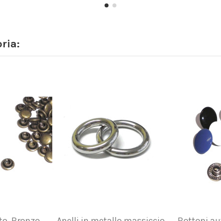
ria:
to, Bronzo,
Anelli in metallo massiccio
Bottoni au