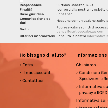
Responsabile
Curtidos Cabezas, S.L.U.
Finalità
Iscriverti alla nostra newsletter.
Base giuridica
Consenso
Comunicazione dei
Nessuna comunicazione, salvo ai f
dati
Puoi esercitare i diritti di acces
Diritti
tienda@curtidoscabezas.com
Ulteriori informazioni
Consulta la nostra
Informativa s
Ho bisogno di aiuto?
Informazione
Entra
Chi siamo
Il mio account
Condizioni Gen
Spedizioni e Re
Contattaci
Informativa su
privacy e RGPD
Informativa sui
Mappa del sito