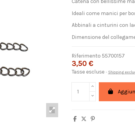
Catena con bellissime mag
Ideali come manici per bors
Abbinali a cinturini con lac
Dimensione del collegamen
Riferimento
55700157
3,50 €
Tasse escluse
Shipping excl
Aggiung