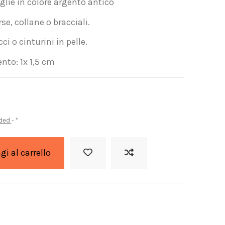
lie in colore argento antico
e, collane o bracciali.
ci o cinturini in pelle.
to: 1x 1,5 cm
uded
*
i al carrello