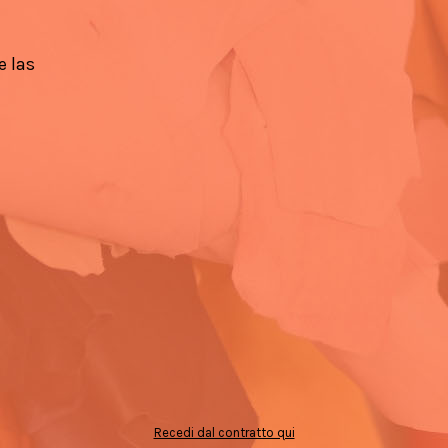
e las
Recedi dal contratto qui