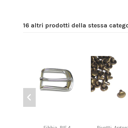
16 altri prodotti della stessa catego
Fibbia, RIF.4
Rivetti, Argen