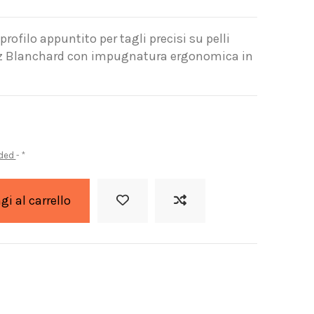
profilo appuntito per tagli precisi su pelli
ez Blanchard con impugnatura ergonomica in
uded
*
i al carrello