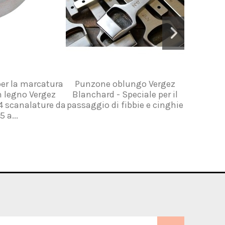
er la marcatura
Punzone oblungo Vergez
Fermaglio
in legno Vergez
Blanchard - Speciale per il
vernici
4 scanalature da
passaggio di fibbie e cinghie
,5 a...