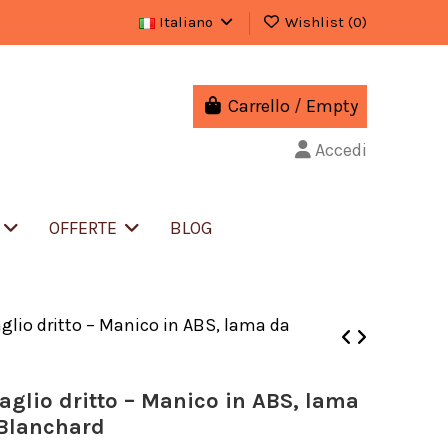
Italiano
Wishlist (
0
)
Carrello
/
Empty
Accedi
S
OFFERTE
BLOG
taglio dritto – Manico in ABS, lama da
 taglio dritto – Manico in ABS, lama
 Blanchard