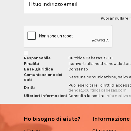
Puoi annullare l
Responsabile
Curtidos Cabezas, S.L.U.
Finalità
Iscriverti alla nostra newsletter.
Base giuridica
Consenso
Comunicazione dei
Nessuna comunicazione, salvo ai f
dati
Puoi esercitare i diritti di acces
Diritti
tienda@curtidoscabezas.com
Ulteriori informazioni
Consulta la nostra
Informativa s
Ho bisogno di aiuto?
Informazione
Entra
Chi siamo