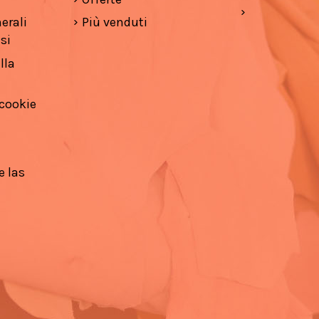
erali
Più venduti
si
lla
 cookie
e las