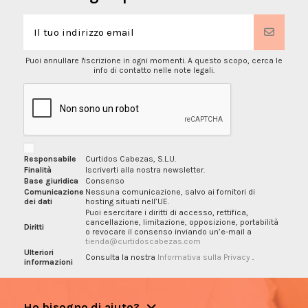
Puoi annullare l'iscrizione in ogni momenti. A questo scopo, cerca le
info di contatto nelle note legali.
Responsabile
Curtidos Cabezas, S.L.U.
Finalità
Iscriverti alla nostra newsletter.
Base giuridica
Consenso
Comunicazione
Nessuna comunicazione, salvo ai fornitori di
dei dati
hosting situati nell’UE.
Puoi esercitare i diritti di accesso, rettifica,
cancellazione, limitazione, opposizione, portabilità
Diritti
o revocare il consenso inviando un’e-mail a
tienda@curtidoscabezas.com
Ulteriori
Consulta la nostra
Informativa sulla Privacy
.
informazioni
Ho bisogno di aiuto?