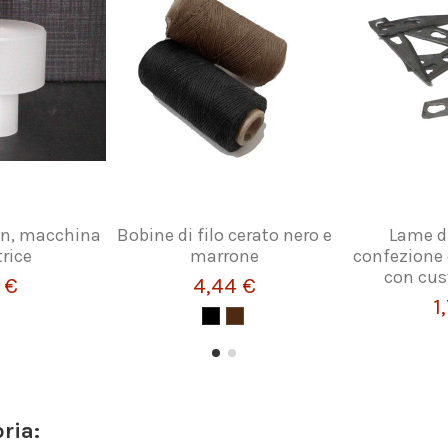
on, macchina
Bobine di filo cerato nero e
Lame d
trice
marrone
confezione 
con cus
 €
4,44 €
1
ria: