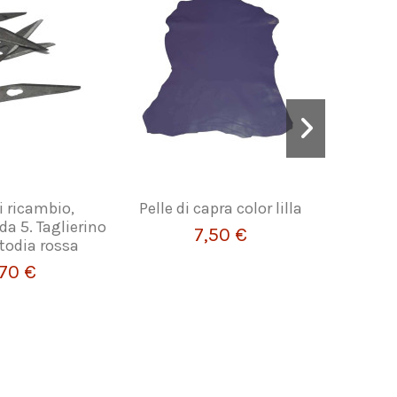
i ricambio,
Pelle di capra color lilla
Set di ma
da 5. Taglierino
7,50 €
todia rossa
,70 €