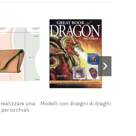
 realizzare una
Modelli con disegni di draghi
Modelli
 per occhiali