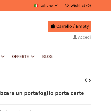
Italiano
Wishlist (
0
)
Carrello
/
Empty
Accedi
S
OFFERTE
BLOG
izzare un portafoglio porta carte