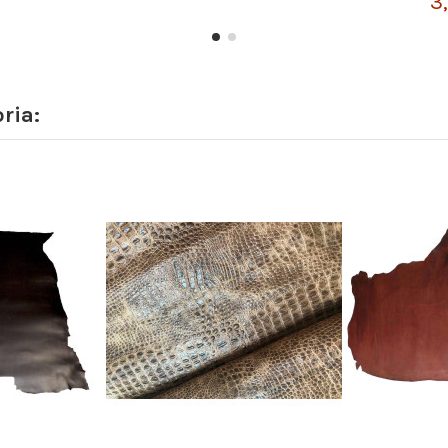
3
ria: