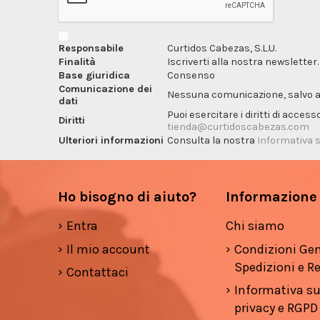
Responsabile
Curtidos Cabezas, S.L.U.
Finalità
Iscriverti alla nostra newsletter.
Base giuridica
Consenso
Comunicazione dei
Nessuna comunicazione, salvo ai f
dati
Puoi esercitare i diritti di acces
Diritti
tienda@curtidoscabezas.com
Ulteriori informazioni
Consulta la nostra
Informativa s
Ho bisogno di aiuto?
Informazione
Entra
Chi siamo
Il mio account
Condizioni Gen
Spedizioni e Re
Contattaci
Informativa su
privacy e RGPD