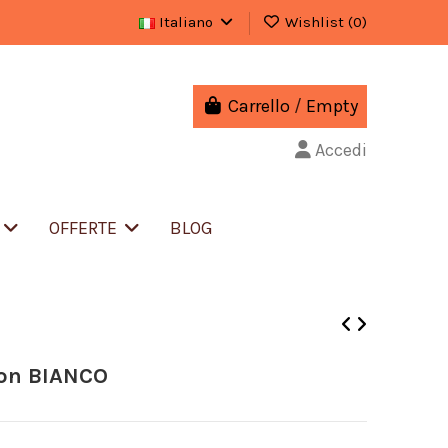
Italiano
Wishlist (
0
)
Carrello
/
Empty
Accedi
S
OFFERTE
BLOG
con BIANCO