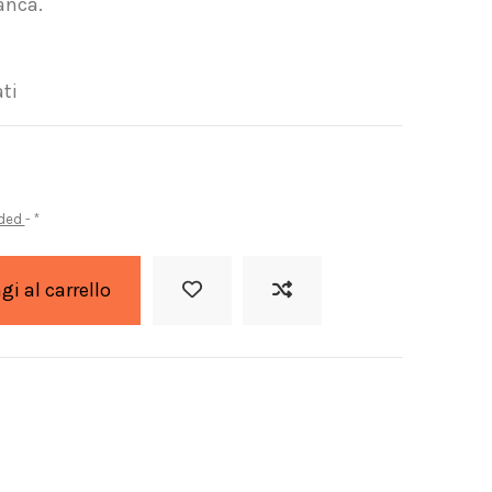
ianca.
ati
uded
*
i al carrello