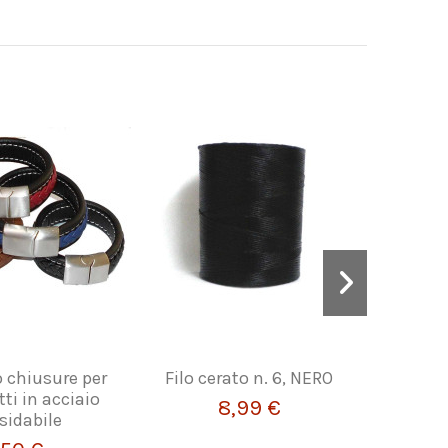
o chiusure per
Filo cerato n. 6, NERO
Strisce 
tti in acciaio
8,99 €
sidabile