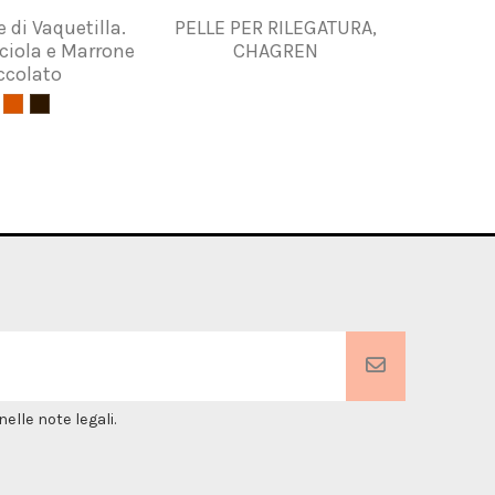
e di Vaquetilla.
PELLE PER RILEGATURA,
Pies Ne
ciola e Marrone
CHAGREN
ccolato
elle note legali.