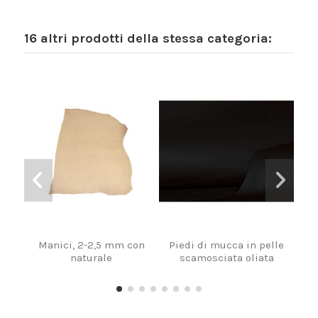
16 altri prodotti della stessa categoria:
Manici, 2-2,5 mm con
Piedi di mucca in pelle
Coll
naturale
scamosciata oliata