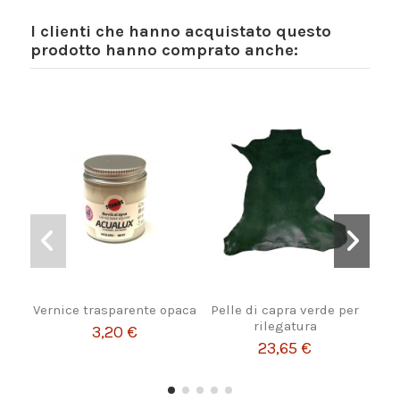
I clienti che hanno acquistato questo
prodotto hanno comprato anche:
Vernice trasparente opaca
Pelle di capra verde per
Mo
rilegatura
b
3,20 €
23,65 €