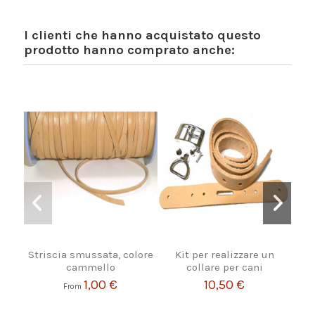
I clienti che hanno acquistato questo
prodotto hanno comprato anche:
Striscia smussata, colore
Kit per realizzare un
Kit
cammello
collare per cani
pel
1,00 €
10,50 €
From