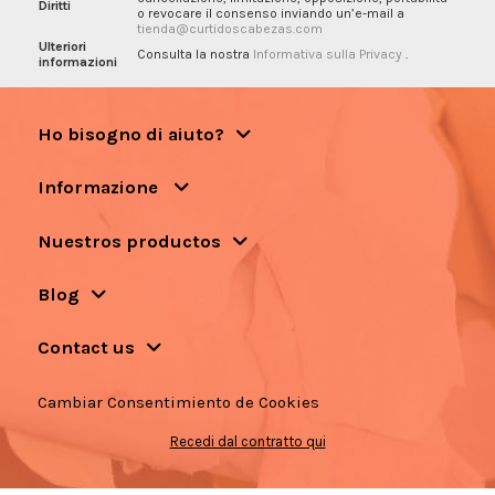
Diritti
o revocare il consenso inviando un’e-mail a
tienda@curtidoscabezas.com
Ulteriori
Consulta la nostra
Informativa sulla Privacy
.
informazioni
Ho bisogno di aiuto?
Informazione
Nuestros productos
Blog
Contact us
Cambiar Consentimiento de Cookies
Recedi dal contratto qui