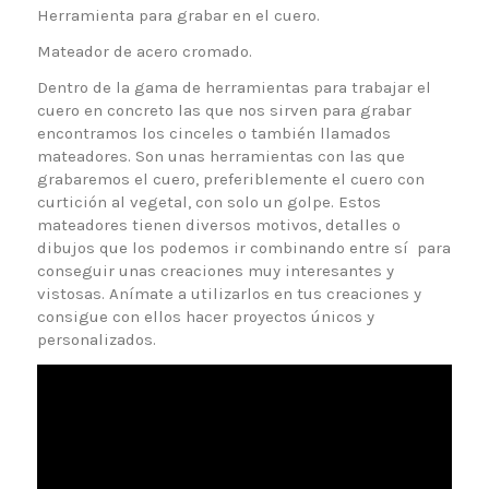
Herramienta para grabar en el cuero.
Mateador de acero cromado.
Dentro de la gama de herramientas para trabajar el
cuero en concreto las que nos sirven para grabar
encontramos los cinceles o también llamados
mateadores. Son unas herramientas con las que
grabaremos el cuero, preferiblemente el cuero con
curtición al vegetal, con solo un golpe. Estos
mateadores tienen diversos motivos, detalles o
dibujos que los podemos ir combinando entre sí para
conseguir unas creaciones muy interesantes y
vistosas. Anímate a utilizarlos en tus creaciones y
consigue con ellos hacer proyectos únicos y
personalizados.