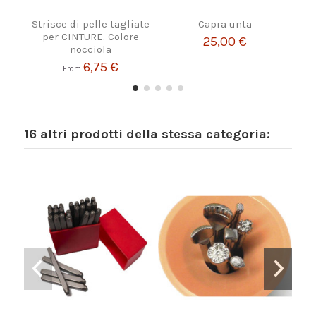
Strisce di pelle tagliate
Capra unta
TIN
per CINTURE. Colore
DIP
25,00 €
nocciola
6,75 €
From
16 altri prodotti della stessa categoria: