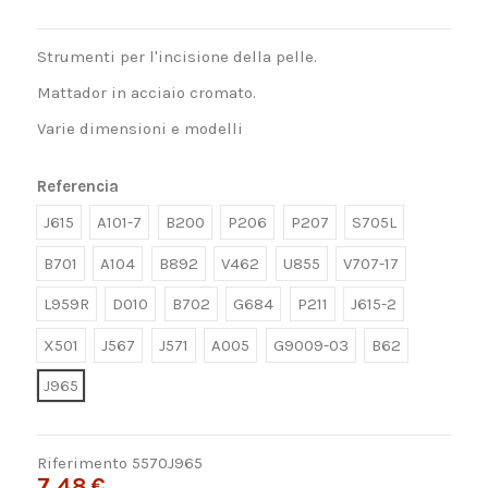
Strumenti per l'incisione della pelle.
Mattador in acciaio cromato.
Varie dimensioni e modelli
Referencia
J615
A101-7
B200
P206
P207
S705L
B701
A104
B892
V462
U855
V707-17
L959R
D010
B702
G684
P211
J615-2
X501
J567
J571
A005
G9009-03
B62
J965
Riferimento
5570J965
7,48 €