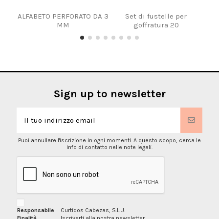
ALFABETO PERFORATO DA 3
Set di fustelle per
BA
MM
goffratura 20
Sign up to newsletter
Puoi annullare l'iscrizione in ogni momenti. A questo scopo, cerca le
info di contatto nelle note legali.
Responsabile
Curtidos Cabezas, S.L.U.
Finalità
Iscriverti alla nostra newsletter.