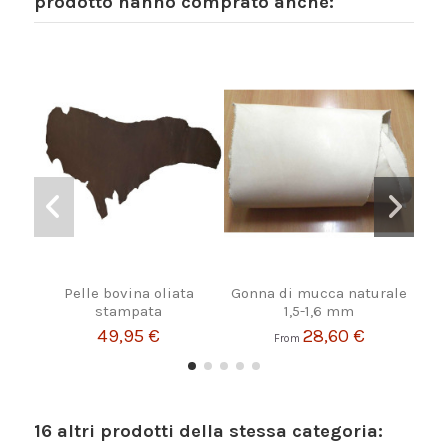
prodotto hanno comprato anche:
Pelle bovina oliata
Gonna di mucca naturale
A
stampata
1,5-1,6 mm
49,95 €
28,60 €
From
16 altri prodotti della stessa categoria: