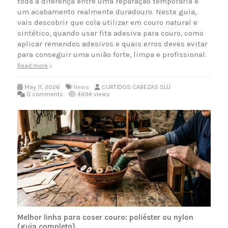
toda a diferença entre uma reparação temporária e
um acabamento realmente duradouro. Neste guia,
vais descobrir que cola utilizar em couro natural e
sintético, quando usar fita adesiva para couro, como
aplicar remendos adesivos e quais erros deves evitar
para conseguir uma união forte, limpa e profissional.
Read more
May 11, 2026
News
CURTIDOS CABEZAS SLU
0 comments
4494 views
Melhor linha para coser couro: poliéster ou nylon
(guia completo)