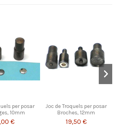
quels per posar
Joc de Troquels per posar
BROTX
ges, 10mm
Broches, 12mm
C/NI
,00 €
19,50 €
F