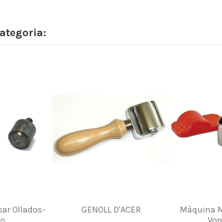
ategoria:
sar Ollados-
GENOLL D'ACER
Màquina M
s.
Vor