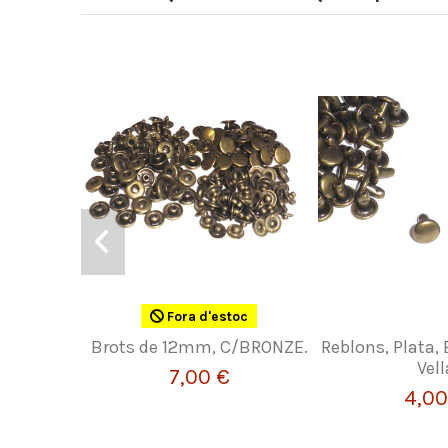
Fora d'estoc
Brots de 12mm, C/BRONZE.
Reblons, Plata, 
Vell
7,00 €
4,00