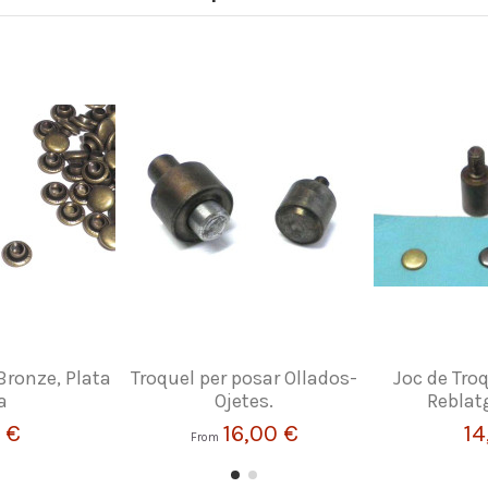
Bronze, Plata
Troquel per posar Ollados-
Joc de Tro
a
Ojetes.
Reblat
 €
16,00 €
14
From