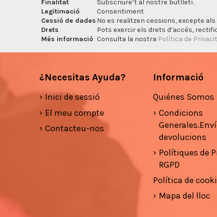
Finalitat
Subscriure’t al nostre butlletí.
Legitimació
Consentiment
Cessió de dades
No es realitzen cessions, excepte als 
Drets
Pots exercir els drets d’accés, rectifi
Més informació
Consulta la nostra
Política de Privaci
¿Necesitas Ayuda?
Informació
Inici de sessió
Quiénes Somos
El meu compte
Condicions
Generales.Enví
Contacteu-nos
devolucions
Polítiques de Pr
RGPD
Política de cook
Mapa del lloc