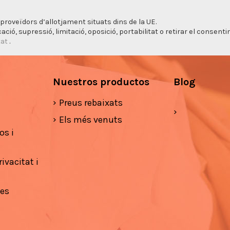
proveïdors d’allotjament situats dins de la UE.
cació, supressió, limitació, oposició, portabilitat o retirar el consen
tat
.
Nuestros productos
Blog
Preus rebaixats
Els més venuts
os i
ivacitat i
ies