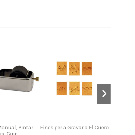
anual, Pintar
Eines per a Gravar a El Cuero.
Afilador
es, Cuir
9600D – A