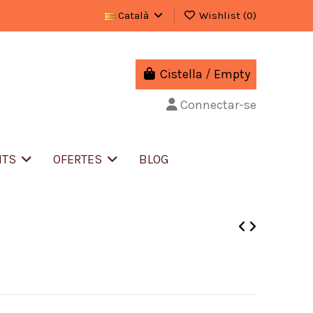
Català
Wishlist (
0
)
Cistella
/
Empty
Connectar-se
NTS
OFERTES
BLOG