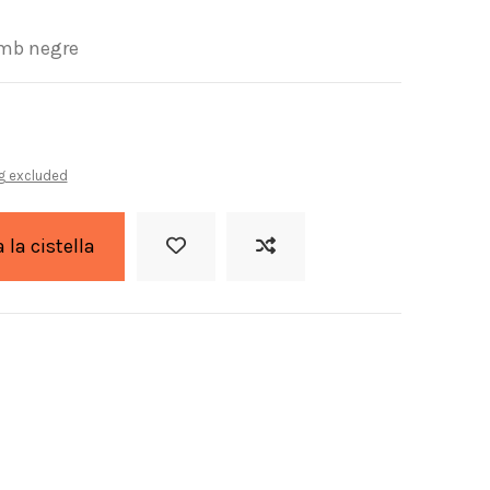
amb negre
g excluded
a la cistella