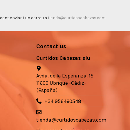
timent enviant un correu a
tienda@curtidoscabezas.com
Contact us
Curtidos Cabezas slu
Avda. de la Esperanza, 15
11600 Ubrique -Cádiz-
(España)
+34 956460548
tienda@curtidoscabezas.com