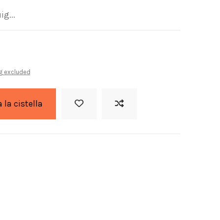
ig...
g excluded
a la cistella