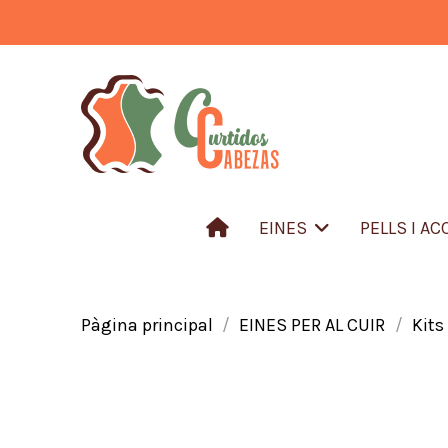
EINES
PELLS I A
Pàgina principal
EINES PER AL CUIR
Kits