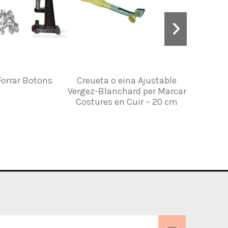
 Forrar Botons
Creueta o eina Ajustable
Kit Fil i 
Vergez-Blanchard per Marcar
Costures en Cuir – 20 cm