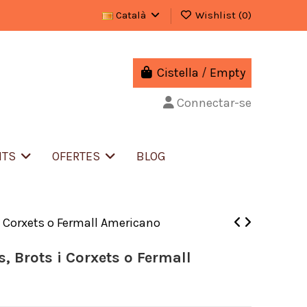
Català
Wishlist (
0
)
Cistella
/
Empty
Connectar-se
NTS
OFERTES
BLOG
 i Corxets o Fermall Americano
s, Brots i Corxets o Fermall