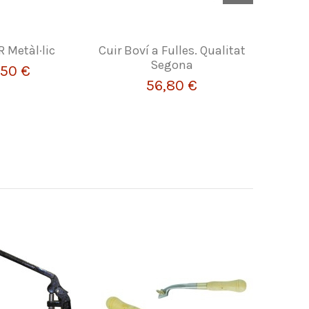
 Metàl·lic
Cuir Boví a Fulles. Qualitat
Llui
Segona
,50 €
56,80 €