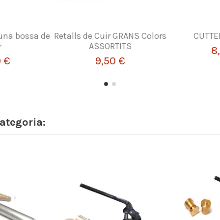
 una bossa de
Retalls de Cuir GRANS Colors
CUTTER
r
ASSORTITS
8
9 €
9,50 €
ategoria: