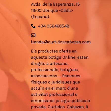
Avda. de la Esperanza, 15
11600 Ubrique -Cádiz-
(España)
+34 956460548
tienda@curtidoscabezas.com
Els
productes
oferts en
aquesta botiga
Online,
estan
dirigits a
artesans
,
professionals
, botigues,
associacions
...
Persones
físiques
o
jurídiques que
actuïn en
el marc d'una
activitat
professional
o
empresarial
ja
sigui pública
o
privada.
Curtidos
Cabezas,
li