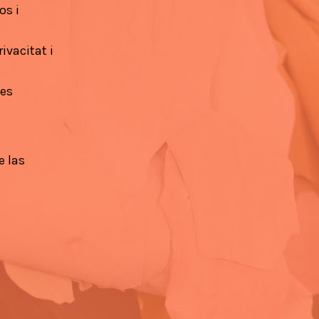
os i
ivacitat i
ies
e las