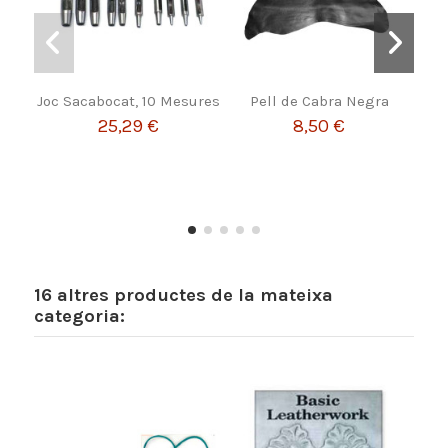
Joc Sacabocat, 10 Mesures
Pell de Cabra Negra
rev
25,29 €
8,50 €
16 altres productes de la mateixa
categoria: