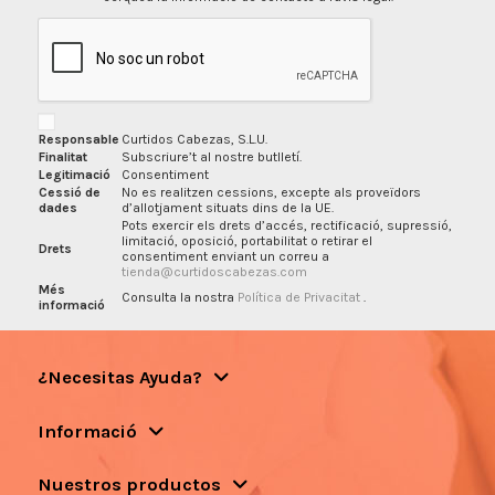
Responsable
Curtidos Cabezas, S.L.U.
Finalitat
Subscriure’t al nostre butlletí.
Legitimació
Consentiment
Cessió de
No es realitzen cessions, excepte als proveïdors
dades
d’allotjament situats dins de la UE.
Pots exercir els drets d’accés, rectificació, supressió,
limitació, oposició, portabilitat o retirar el
Drets
consentiment enviant un correu a
tienda@curtidoscabezas.com
Més
Consulta la nostra
Política de Privacitat
.
informació
¿Necesitas Ayuda?
Informació
Nuestros productos