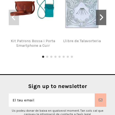
Kit Patrons Bossa i Porta
Llibre de Talavorteria
LLI
Smartphone a Cuir
Sign up to newsletter
Us podeu donar de baixa en qualsevol moment. Tan sols cal que
cerqueu la informació de contacte a l'avís legal.