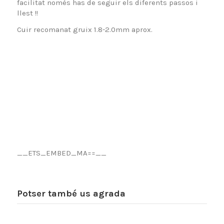
facilitat només has de seguir els diferents passos i
llest !!
Cuir recomanat gruix 1.8-2.0mm aprox.
__ETS_EMBED_MA==__
Potser també us agrada