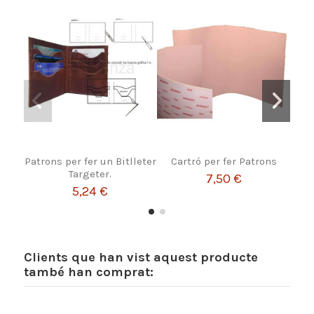
Patrons per fer un Bitlleter
Cartró per fer Patrons
Pat
Targeter.
7,50 €
5,24 €
Clients que han vist aquest producte
també han comprat: