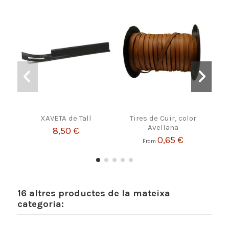
XAVETA de Tall
Tires de Cuir, color
Fil 
Avellana
8,50 €
0,65 €
From
16 altres productes de la mateixa
categoria: