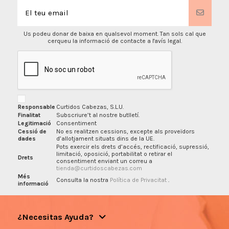
Us podeu donar de baixa en qualsevol moment. Tan sols cal que
cerqueu la informació de contacte a l'avís legal.
Responsable
Curtidos Cabezas, S.L.U.
Finalitat
Subscriure’t al nostre butlletí.
Legitimació
Consentiment
Cessió de
No es realitzen cessions, excepte als proveïdors
dades
d’allotjament situats dins de la UE.
Pots exercir els drets d’accés, rectificació, supressió,
limitació, oposició, portabilitat o retirar el
Drets
consentiment enviant un correu a
tienda@curtidoscabezas.com
Més
Consulta la nostra
Política de Privacitat
.
informació
¿Necesitas Ayuda?