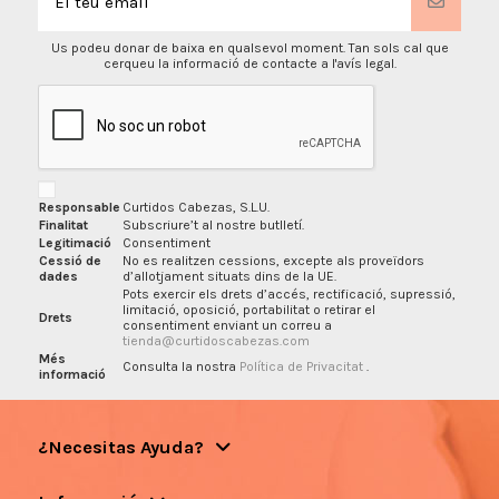
Us podeu donar de baixa en qualsevol moment. Tan sols cal que
cerqueu la informació de contacte a l'avís legal.
Responsable
Curtidos Cabezas, S.L.U.
Finalitat
Subscriure’t al nostre butlletí.
Legitimació
Consentiment
Cessió de
No es realitzen cessions, excepte als proveïdors
dades
d’allotjament situats dins de la UE.
Pots exercir els drets d’accés, rectificació, supressió,
limitació, oposició, portabilitat o retirar el
Drets
consentiment enviant un correu a
tienda@curtidoscabezas.com
Més
Consulta la nostra
Política de Privacitat
.
informació
¿Necesitas Ayuda?