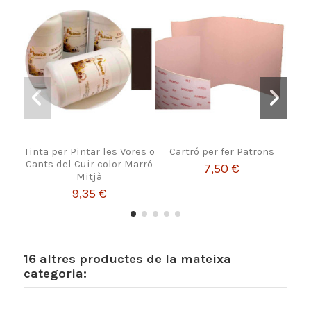
Tinta per Pintar les Vores o
Cartró per fer Patrons
Pat
Cants del Cuir color Marró
7,50 €
Mitjà
9,35 €
16 altres productes de la mateixa
categoria: