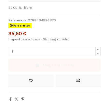
EL CUIR, llibre
Referència
.9788434228870
Fora d'estoc
35,50 €
Impostos exclosos
Shipping excluded
Afegir a la cistella