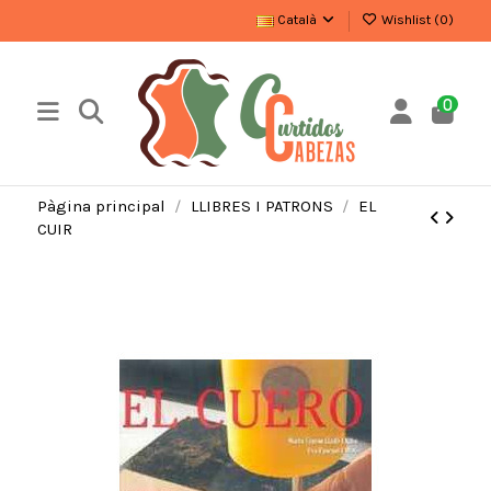
Català
Wishlist (
0
)
0
Pàgina principal
LLIBRES I PATRONS
EL
CUIR