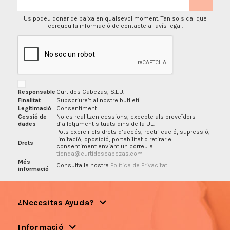
Us podeu donar de baixa en qualsevol moment. Tan sols cal que
cerqueu la informació de contacte a l'avís legal.
Responsable
Curtidos Cabezas, S.L.U.
Finalitat
Subscriure’t al nostre butlletí.
Legitimació
Consentiment
Cessió de
No es realitzen cessions, excepte als proveïdors
dades
d’allotjament situats dins de la UE.
Pots exercir els drets d’accés, rectificació, supressió,
limitació, oposició, portabilitat o retirar el
Drets
consentiment enviant un correu a
tienda@curtidoscabezas.com
Més
Consulta la nostra
Política de Privacitat
.
informació
¿Necesitas Ayuda?
Informació