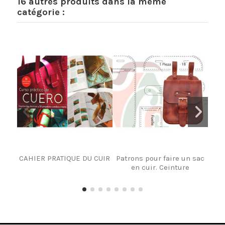
16 autres produits dans la même
catégorie :
CAHIER PRATIQUE DU CUIR
Patrons pour faire un sac
Pa
en cuir. Ceinture
s