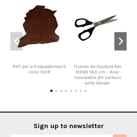
Pell per a Enquadernació
Tisores de Costura KAI
P
color CUIR
N5165 16,5 cm – Acer
Inoxidable Alt Carboni
amb Vanadi
Sign up to newsletter