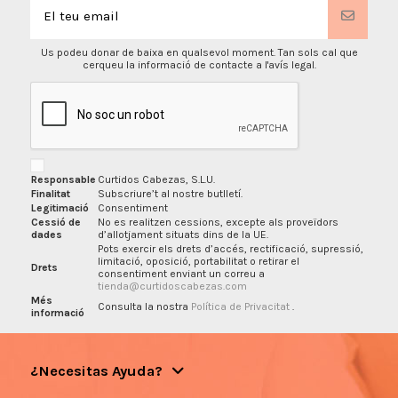
Us podeu donar de baixa en qualsevol moment. Tan sols cal que
cerqueu la informació de contacte a l'avís legal.
Responsable
Curtidos Cabezas, S.L.U.
Finalitat
Subscriure’t al nostre butlletí.
Legitimació
Consentiment
Cessió de
No es realitzen cessions, excepte als proveïdors
dades
d’allotjament situats dins de la UE.
Pots exercir els drets d’accés, rectificació, supressió,
limitació, oposició, portabilitat o retirar el
Drets
consentiment enviant un correu a
tienda@curtidoscabezas.com
Més
Consulta la nostra
Política de Privacitat
.
informació
¿Necesitas Ayuda?