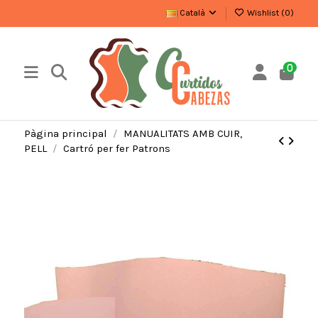
Català
Wishlist (
0
)
0
Pàgina principal
MANUALITATS AMB CUIR,
PELL
Cartró per fer Patrons