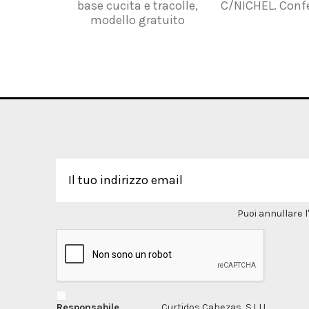
base cucita e tracolle,
C/NICHEL. Conf
modello gratuito
Puoi annullare l
Responsabile
Curtidos Cabezas, S.L.U.