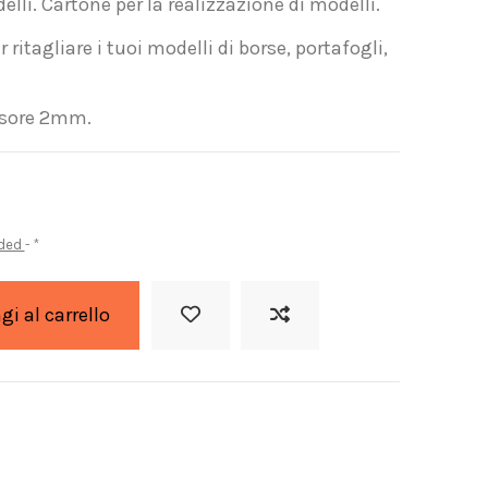
lli. Cartone per la realizzazione di modelli.
 ritagliare i tuoi modelli di borse, portafogli,
ssore 2mm.
uded
*
i al carrello