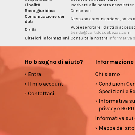
Finalità
Iscriverti alla nostra newsletter.
Base giuridica
Consenso
Comunicazione dei
Nessuna comunicazione, salvo ai f
dati
Puoi esercitare i diritti di acces
Diritti
tienda@curtidoscabezas.com
Ulteriori informazioni
Consulta la nostra
Informativa s
Ho bisogno di aiuto?
Informazione
Entra
Chi siamo
Il mio account
Condizioni Gen
Spedizioni e Re
Contattaci
Informativa su
privacy e RGPD
Informativa sui
Mappa del sito