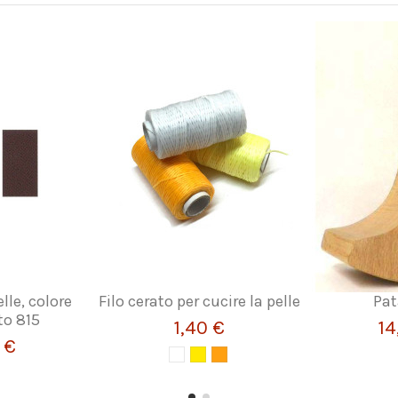
lle, colore
Filo cerato per cucire la pelle
Pat
to 815
1,40 €
14
 €