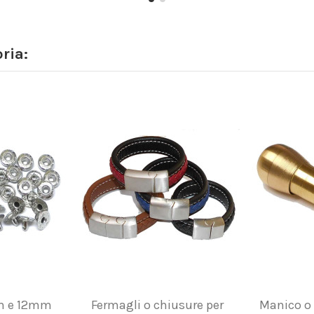
ria:
m e 12mm
Fermagli o chiusure per
Manico o 