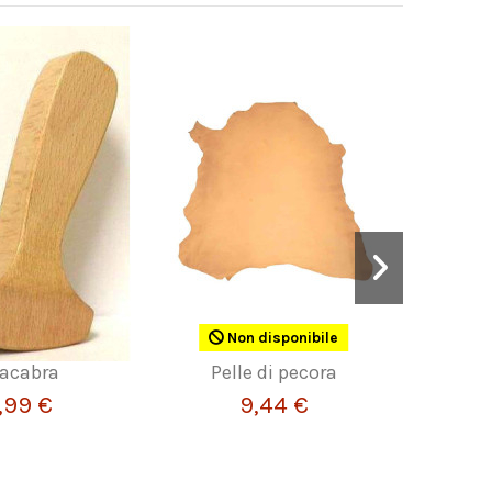
Non disponibile
acabra
Pelle di pecora
Pelle di 
per port
,99 €
9,44 €