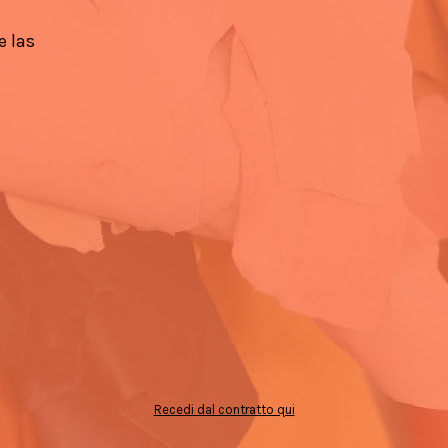
e las
Recedi dal contratto qui