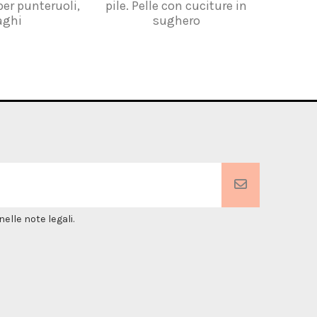
per punteruoli,
pile. Pelle con cuciture in
nocci
aghi
sughero
elle note legali.