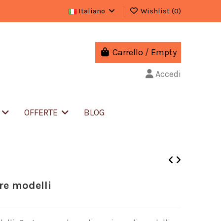
Italiano
Wishlist (
0
)
Carrello
/
Empty
Accedi
S
OFFERTE
BLOG
re modelli