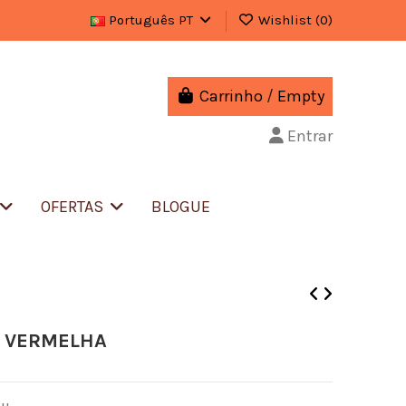
Português PT
Wishlist (
0
)
Carrinho
/
Empty
Entrar
OFERTAS
BLOGUE
R VERMELHA