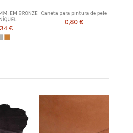
2MM, EM BRONZE
Caneta para pintura de pele
Tira ch
NÍQUEL
0,80 €
,34 €