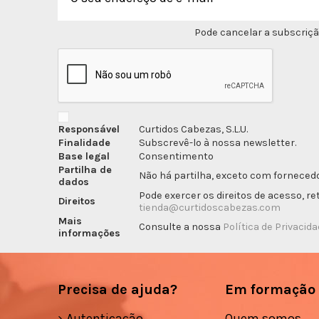
Pode cancelar a subscriçã
Responsável
Curtidos Cabezas, S.L.U.
Finalidade
Subscrevê-lo à nossa newsletter.
Base legal
Consentimento
Partilha de
Não há partilha, exceto com fornecedo
dados
Pode exercer os direitos de acesso, r
Direitos
tienda@curtidoscabezas.com
Mais
Consulte a nossa
Política de Privacid
informações
Precisa de ajuda?
Em formação
Autenticação
Quem somos