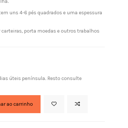
lha.
a tem uns 4-6 pés quadrados e uma espessura
r carteiras, porta moedas e outros trabalhos
dias úteis península. Resto consulte
nar ao carrinho