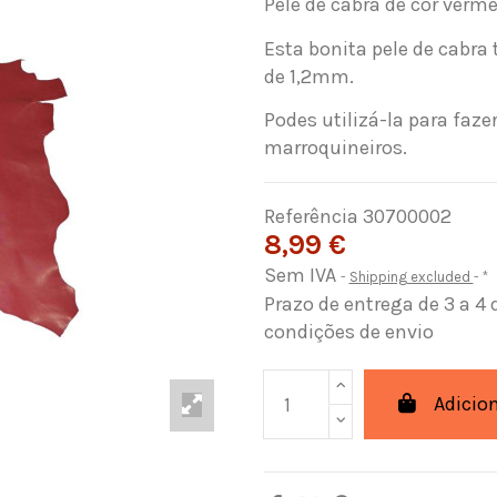
Pele de cabra de cor verme
Esta bonita pele de cabr
de 1,2mm.
Podes utilizá-la para faze
marroquineiros.
Referência
30700002
8,99 €
Sem IVA
Shipping excluded
*
Prazo de entrega de 3 a 4 
condições de envio
Adicio