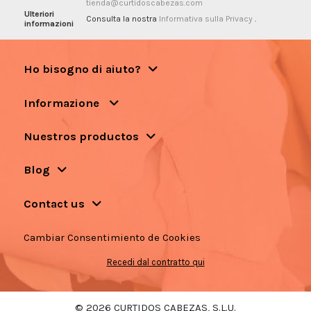
tienda@curtidoscabezas.com
Ulteriori
Consulta la nostra
Informativa sulla Privacy
.
informazioni
Ho bisogno di aiuto?
Informazione
Nuestros productos
Blog
Contact us
Cambiar Consentimiento de Cookies
Recedi dal contratto qui
© 2026 CURTIDOS CABEZAS, S.L.U.