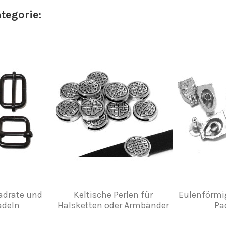
ategorie:
adrate und
Keltische Perlen für
Eulenförmig
adeln
Halsketten oder Armbänder
Pa