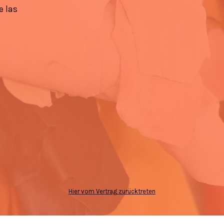
e las
Hier vom Vertrag zurücktreten