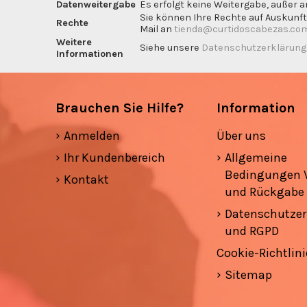
Datenweitergabe
Es erfolgt keine Weitergabe, außer a
Sie können Ihre Rechte auf Auskunft
Rechte
Mail an
tienda@curtidoscabezas.co
Weitere
Siehe unsere
Datenschutzerklärun
Informationen
Brauchen Sie Hilfe?
Information
Anmelden
Über uns
Ihr Kundenbereich
Allgemeine
Bedingungen 
Kontakt
und Rückgabe
Datenschutzer
und RGPD
Cookie-Richtlini
Sitemap