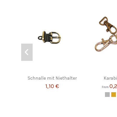
Schnalle mit Niethalter
Karab
1,10 €
0,
From