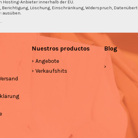
n Hosting-Anbieter innerhalb der EU.
, Berichtigung, Löschung, Einschränkung, Widerspruch, Datenübertra
m
ausüben.
g
.
Nuestros productos
Blog
Angebote
Verkaufshits
Versand
klärung
e