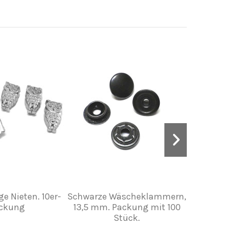
e Nieten. 10er-
Schwarze Wäscheklammern,
Me
ckung
13,5 mm. Packung mit 100
Stück.