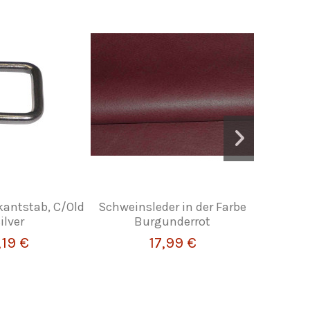
antstab, C/Old
Schweinsleder in der Farbe
Schwa
ilver
Burgunderrot
F
,19 €
17,99 €