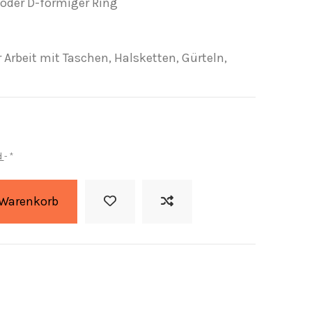
 oder D-förmiger Ring
r Arbeit mit Taschen, Halsketten, Gürteln,
d
*
 Warenkorb