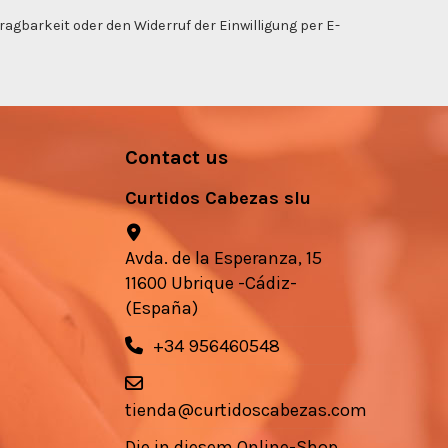
gbarkeit oder den Widerruf der Einwilligung per E-
Contact us
Curtidos Cabezas slu
Avda. de la Esperanza, 15
11600 Ubrique -Cádiz-
(España)
+34 956460548
tienda@curtidoscabezas.com
Die in diesem Online-Shop