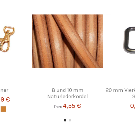
iner
8 und 10 mm
20 mm Vierk
Naturlederkordel
S
29 €
4,55 €
0
From