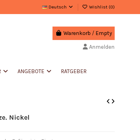
Deutsch
Wishlist (
0
)
Warenkorb
/
Empty
Anmelden
R
ANGEBOTE
RATGEBER
e. Nickel