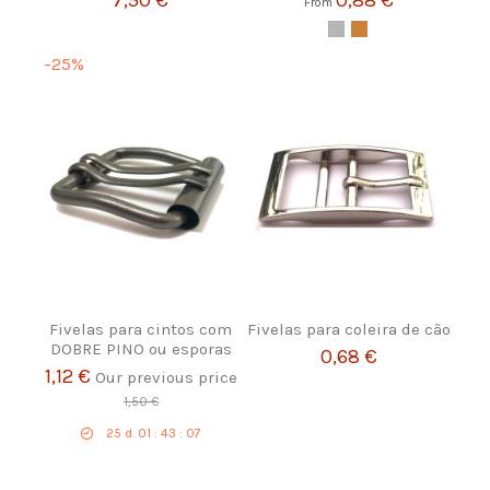
7,50 €
0,88 €
From
-25%
Fivelas para cintos com
Fivelas para coleira de cão
DOBRE PINO ou esporas
0,68 €
1,12 €
Our previous price
1,50 €
25
d.
01
:
43
:
06