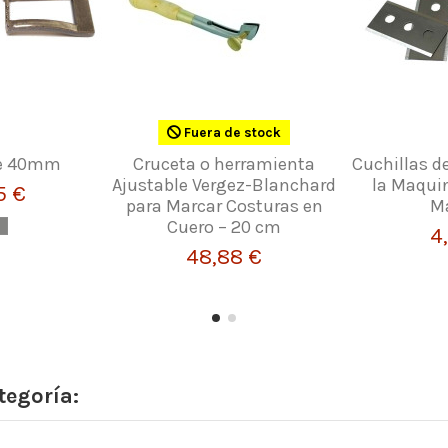
Fuera de stock
de 40mm
Cruceta o herramienta
Cuchillas d
Ajustable Vergez-Blanchard
la Maqui
5 €
para Marcar Costuras en
M
Cuero – 20 cm
4
48,88 €
tegoría: