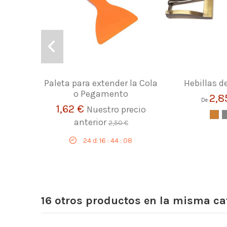
Paleta para extender la Cola
Hebillas 
o Pegamento
2,8
De
1,62 €
Nuestro precio
anterior
2,50 €
24
d.
16
:
44
:
07
16 otros productos en la misma ca