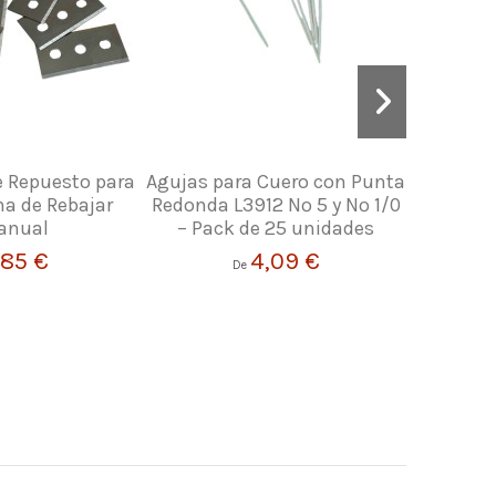
e Repuesto para
Agujas para Cuero con Punta
Borra
na de Rebajar
Redonda L3912 Nº 5 y Nº 1/0
anual
– Pack de 25 unidades
,85 €
4,09 €
De