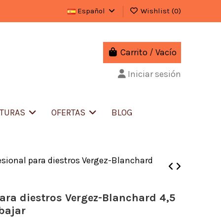
Español
Wishlist (
0
)
Carrito
/
Vacío
Iniciar sesión
ITURAS
OFERTAS
BLOG
esional para diestros Vergez-Blanchard
para diestros Vergez-Blanchard 4,5
bajar