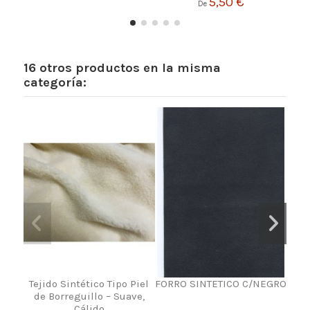
5,50 €
De
16 otros productos en la misma
categoría:
Tejido Sintético Tipo Piel
FORRO SINTETICO C/NEGRO
M
de Borreguillo – Suave,
Cálido