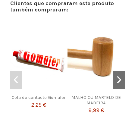
Clientes que compraram este produto
também compraram:
Cola de contacto Gomafer
MALHO OU MARTELO DE
MT.
MADEIRA
CO
2,25 €
9,99 €