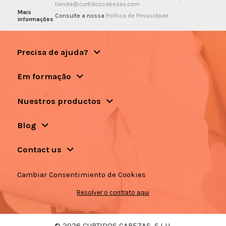
tienda@curtidoscabezas.com
Mais
Consulte a nossa
Política de Privacidade
.
informações
Precisa de ajuda?
Em formação
Nuestros productos
Blog
Contact us
Cambiar Consentimiento de Cookies
Resolver o contrato aqui
© 2026 CURTIDOS CABEZAS, S.L.U.