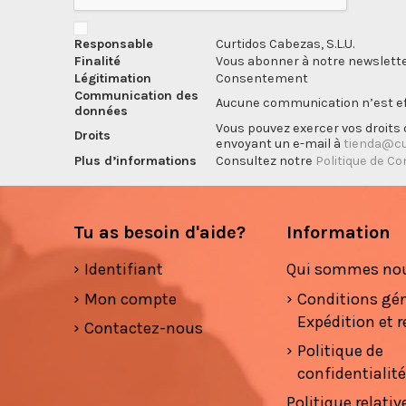
Responsable
Curtidos Cabezas, S.L.U.
Finalité
Vous abonner à notre newslette
Légitimation
Consentement
Communication des
Aucune communication n’est eff
données
Vous pouvez exercer vos droits d
Droits
envoyant un e-mail à
tienda@cu
Plus d’informations
Consultez notre
Politique de Co
Tu as besoin d'aide?
Information
Identifiant
Qui sommes no
Mon compte
Conditions gé
Expédition et r
Contactez-nous
Politique de
confidentialit
Politique relativ