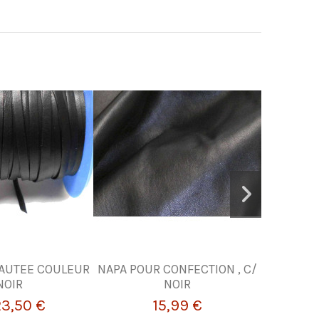
AUTEE COULEUR
NAPA POUR CONFECTION , C/
LACET EN
NOIR
NOIR
F
23,50 €
15,99 €