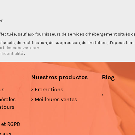
r.
ectuée, sauf aux fournisseurs de services d’hébergement situés da
’accès, de rectification, de suppression, de limitation, d’opposition
rtidoscabezas.com
nfidentialité
.
Nuestros productos
Blog
us
Promotions
nérales
Meilleures ventes
etours
é et RGPD
e aux