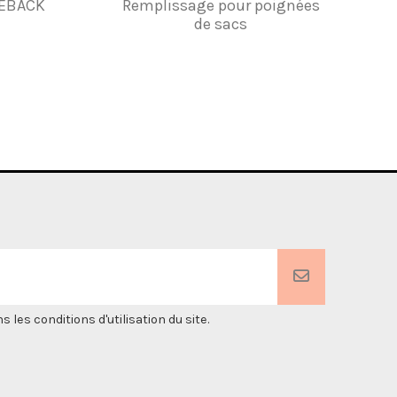
EBACK
Remplissage pour poignées
Tissu Sy
de sacs
Peau d
es conditions d'utilisation du site.