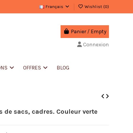
Français
Wishlist (
0
)
Panier
/
Empty
Connexion
ONS
OFFRES
BLOG
s de sacs, cadres. Couleur verte