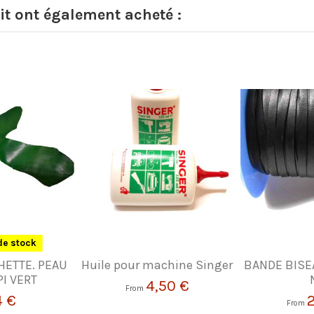
it ont également acheté :
de stock
HETTE. PEAU
Huile pour machine Singer
BANDE BISE
I VERT
4,50 €
From
4 €
From