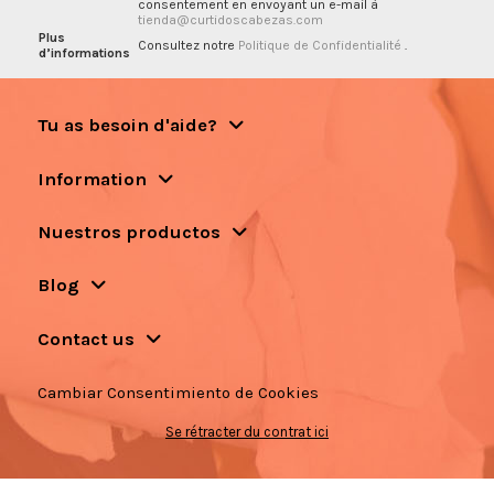
consentement en envoyant un e-mail à
tienda@curtidoscabezas.com
Plus
Consultez notre
Politique de Confidentialité
.
d’informations
Tu as besoin d'aide?
Information
Nuestros productos
Blog
Contact us
Cambiar Consentimiento de Cookies
Se rétracter du contrat ici