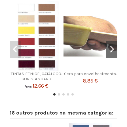
TINTAS FENICE, CATÁLOGO.
Cera para envelhecimento.
COR STANDARD
RE
8,85 €
12,66 €
From
16 outros produtos na mesma categoria: